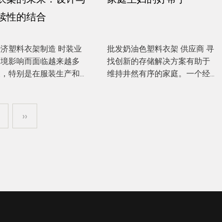
续性的结合
塑料衣架制造 时装业
批发奶油色塑料衣架 供应商 寻
环境影响而面临越来越多
找创新的存储解决方案有助于
查，特别是在服装生产和
维持井然有序的家庭。一个经
中使用的材料方面。在这
常被忽视的物品是奶油色塑料
料中，经济型塑料衣架已
衣架，它可以为这一努力提供
可持续发展讨论的焦点。
显着帮助。这些多功能衣架通
››
衣架通常由回收材料制
常用于挂衣服，可以通过多种
具有多种环保优势，有助
创意方式重新利用，以帮助整
材消...
理和整理...