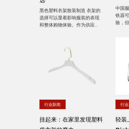
选
中国服装
黑色塑料衣架散装制造 衣架的
铁器
选择可以显着影响服装的表现
验，
和整体购物体验。作为供应
意的
商，我们了解提供满足客户各
象一
种需求的高质量产品的重要
皱纹
性。我们库存中最受欢迎的项
的衣
目之一是 黑色塑料衣架散装 。
热状
这些衣架不仅提供时尚，...
感。但是
行业新闻
行业
挂起来：在家里发现塑料
轻装