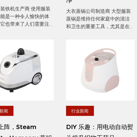
净
铁机生产商 使用服装
大衣蒸锅公司制造商 大型服装
可能是一种令人愉快的体
蒸锅是维持任何家庭中的清洁
但它也带来了人们需要注
和卫生的重要工具，尤其是在
相当一部分安全危害。想
有宠物的房屋中。高温蒸汽的
下：你们都准备解决那座
力量不仅消除了皱纹，而且可
的衣服，并配备了可信赖
以有效地消毒织物，使其成为
服。您将其插入，随着加
各种应用的多功能设备。在确
态，您会感到一种成就
保您的衣服和家用纺织品没有
等等...
细菌和气味...
新闻
行业新闻
上阵，Steam
DIY 乐趣：用电动自动熨