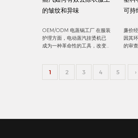
的皱纹和异味
可持
OEM/ODM 电蒸锅工厂 在服装
廉价经济
护理方面，电动蒸汽挂烫机已
因其
成为一种革命性的工具，改变
的审
了我们保养服装的方式。与传
展示
统的熨斗不同，传统的熨斗会
些材
对精致的织物造成伤害，而电
成为
1
2
3
4
5
›
动蒸汽熨烫机利用蒸汽的力量
这些
穿透纤维，有效地放松它们并
成，
消除...
于减少木