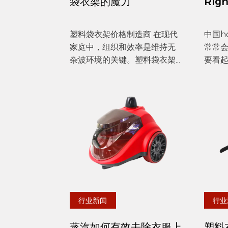
袋衣架的魔力
Rig
塑料袋衣架价格制造商 在现代
中国ho
家庭中，组织和效率是维持无
常常
杂波环境的关键。塑料袋衣架
要看
是一种广受欢迎的多功能工
麻烦。
具。这种简单而有效的设备可
烫机
以在各个空间中使用，尤其是
可让
在浴室和厨房中，以增强存储
新、
和可访问性。 在浴室，一个 ...
计时考
行业新闻
行业
蒸汽如何有效去除衣服上
塑料