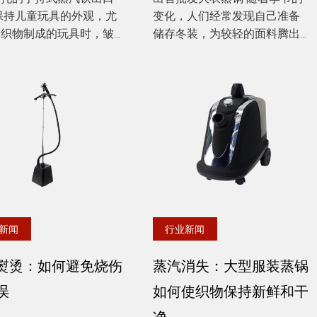
变化，人们经常发现自己准备
用织物制成的玩具时，皱
储存冬装，为较轻的面料腾出
能是一个普遍的问题。父
空间。在将这些心爱的衣服塞
常发现自己对这些玩具会
入存储中之前，人们必须确保
越快而感到沮丧，从而使
外套处于原始状态。该任务的
看起来不吸引人。解决此
工具之一是 大衣蒸锅 。这款方
一个有效解决方案是 傲
便的设备不仅消除了皱纹，还...
...
新闻
行业新闻
熨烫：如何避免烧伤
蒸汽消失：大型服装蒸锅
误
如何使织物保持新鲜和干