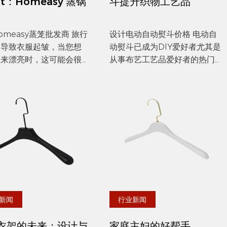
ht：Homeasy 蒸锅
斗提升织物工艺品
measy蒸笼批发商 旅行
设计电动自动熨斗价格 电动自
会导致衣服起皱，当您想
动熨斗已成为DIY爱好者尤其是
起来漂亮时，这可能会很
从事布艺工艺品爱好者的热门
幸运的是，Homeasy 挂
工具。这种多功能设备不仅简
是一个绝佳的解决方案，
化了织物除皱的过程，而且还
您的衣服在旅途中保持清
提高了手工项目的整体质量。
无皱。这款手持设备在设
自动电动熨斗旨在提供稳定的
虑到了便携性，使...
热量和蒸汽，使其成为从绗缝
到服装...
新闻
行业新闻
衣架的未来：设计与
家庭主妇的好帮手