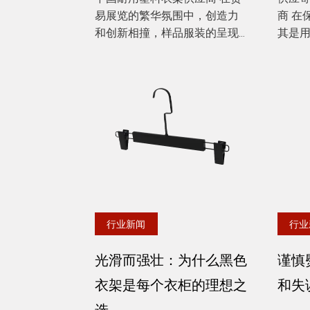
易展览的繁华氛围中，创造力
商 在保持儿童玩具的外观，尤
和创新相撞，样品服装的呈现
其是
在吸引潜在客户方面起着关键
纹可
作用。展示这些服装的重要工
母经
具之一是 耐用的塑料衣架 。这
变得
些衣架不仅具有功能目的，而
它们
且还可以增强显示屏的整体美...
问题的
慢的手持
行业新闻
行业
光滑而强壮：为什么黑色
谨慎
衣架是每个衣柜的理想之
和失