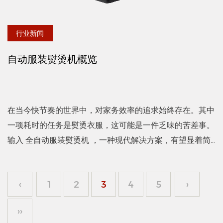
行业新闻
自动服装熨烫机概览
在当今快节奏的世界中，对家务效率的追求始终存在。其中
一项耗时的任务是熨烫衣服，这可能是一件乏味的苦差事。
输入 全自动服装熨烫机 ，一种现代解决方案，有望显着简
化此流程。 自动服装熨烫机旨在减轻熨烫工作。这些机器
配备...
‹
1
2
3
4
5
›
››