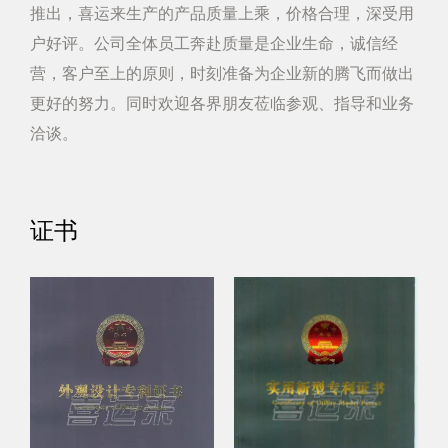
推出，喜运来生产的产品质量上乘，价格合理，深受用
和使用寿命。
户好评。公司全体员工奔赴质量是企业生命，诚信经
总之：
营，客户至上的原则，时刻准备为企业新的腾飞而做出
2000W 4 种蒸汽设置重型立式挂烫机是一款功能强大且易
更好的努力。同时欢迎各界朋友莅临参观、指导和业务
于操作的挂烫机。具有强劲的蒸汽动力和多种蒸汽设置，满
洽谈。
足不同类型衣物的蒸汽需求。垂直设计和快速预热功能让蒸
汽更好地渗透到衣物深层纤维，提高蒸汽效果。大容量水
证书
箱、高安全性能的特点也增加了产品的便利性和可靠性。无
论是家用还是商用，该产品都是理想的选择。