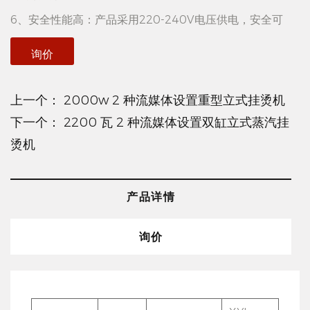
6、安全性能高：产品采用220-240V电压供电，安全可
靠。
询价
产品优势：
1、高效除皱：由于2000W的强大功率和多种蒸汽设置，产
上一个：
2000w 2 种流媒体设置重型立式挂烫机
品能快速产生大量蒸汽并渗透到衣物纤维中，从而有效去除
下一个：
2200 瓦 2 种流媒体设置双缸立式蒸汽挂
烫机
衣物上的皱纹，使衣物更平坦。
2. 多功能应用：4种蒸汽设置，适合不同类型的衣物，包括
干蒸、棉质、丝绸和毛绒。无论是日常穿着的服装还是特殊
产品详情
材质的服装，都能获得良好的治疗效果。
询价
3、操作方便：立式设计让蒸汽更好地渗透到衣物深层纤
维，提高蒸汽效果。同时，快速预热功能也减少了用户的等
待时间，提高了使用的便利性。