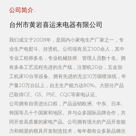
公司简介
4.将衣服平放在熨衣板上，将蒸汽喷嘴对准衣服表面。
5. 轻轻移动蒸汽喷嘴，使蒸汽均匀覆盖衣物的整个表面。
台州市黄岩喜运来电器有限公司
6. 根据需要重复上述步骤，直至达到所需的除皱效果。
我们成立于2008年，是国内小家电生产厂家之一，专
7、使用完毕后，关闭产品开关并拔出电源插头。
业生产电熨斗、挂烫机。公司现有员工100余人，其中
笔记：
专业工程师多名，专业机械技师、管理人员数十名。拥
1、确保产品与电源插座的电压相匹配，避免使用过高或过
有多条工艺流程先进的生产线，注塑机20台，五金加
低的电压。
工机床10台等设备。拥有先进的无尘10万级喷涂线，年
产量20万台以上，自主生产能力达80%。大部分产品
2、使用产品前，请仔细阅读产品说明书，了解产品的使用
已取得CE、GS、PSE、CQC等家电认证。
方法和注意事项。
公司拥有自营进出口权，产品远销欧洲、中东、日本、
3、使用时请保持产品稳定，避免倾倒或碰撞。
韩国等几十个国家和地区。并与众多国际品牌合作，共
4、请勿将产品放置在易燃物品附近，以免发生火灾。
同开发高质量的家电产品。公司拥有强大的产品开发能
5、使用后请及时清洁产品表面和水箱，以保持产品的卫生
力和精湛的模具开发制造技术，每年都有众多新品梯次