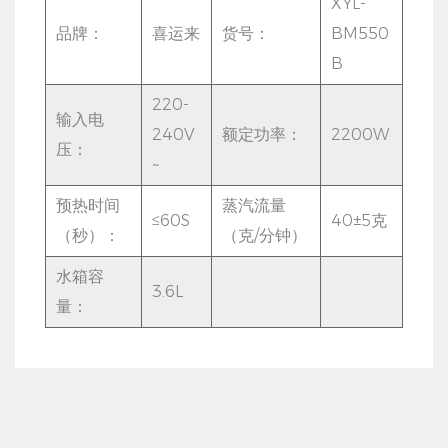
XYL-
4、耐用可靠：产品采用高质量材料制成，具有良好的耐用
品牌：
喜运来
货号：
BM550
性和可靠性。 220-240V的电压供应也保证了产品的稳定
B
运行。
220-
输入电
5.大容量水箱：3.6L水箱容量可支持长期使用，减少频繁加
240V
额定功率：
2200W
压：
水的麻烦。用户加水一次后可连续使用一段时间，提高工作
~
效率。
预热时间
蒸汽流量
≤60S
40±5克
6、安全性能高：产品采用220-240V电压供电，安全可
（秒）：
（克/分钟）
靠。同时预热时间不超过60秒，避免预热时间过长带来的
水箱容
3.6L
安全隐患。
量：
使用方法：
1. 将产品插入电源插座并确保电压为220-240V。
2. 打开产品开关并选择所需的蒸汽设置。
3、等待预热结束的时间，一般不超过60秒。